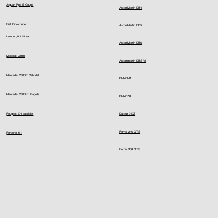
Jaguar Type E Coupé
Aston Martin DB4
Fiat Dino coupé
Aston Martin DB5
Lamborghini Miura
Aston Martin DB6
Maserati Ghibli
Aston martin DBS V8
Mercedes 280SE Cabriolet
BMW M1
Mercedes 280SKL Pagode
BMW Z8
Peugeot 504 cabriolet
Datsun 240Z
Ferrari 246 GTS
Porsche 911
Ferrari 308 GTS