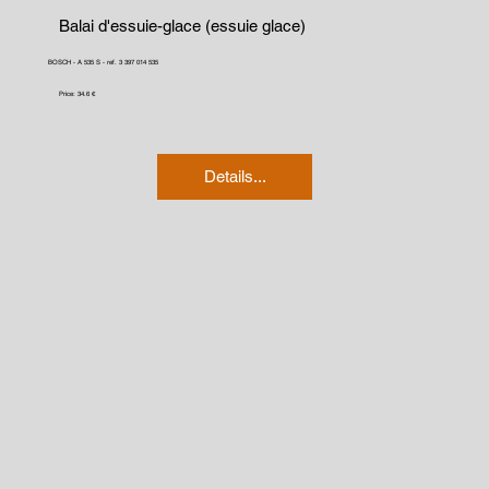
Balai d'essuie-glace (essuie glace)
BOSCH - A 535 S - ref. 3 397 014 535
Price: 34.6 €
Details...