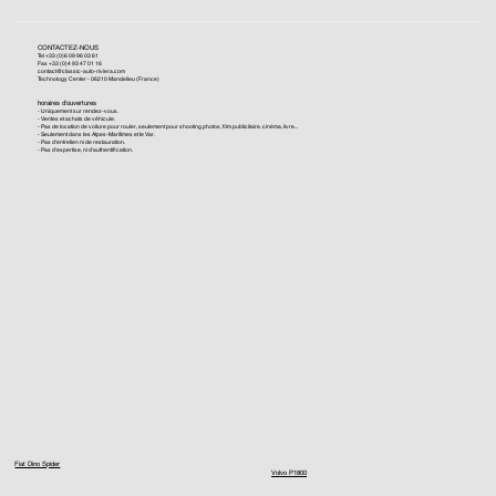
CONTACTEZ-NOUS
Tel +33 (0)6 09 96 03 61
Fax +33 (0)4 93 47 01 16
contact@classic-auto-riviera.com
Technology Center - 06210 Mandelieu (France)
horaires d'ouvertures
- Uniquement sur rendez-vous.
- Ventes et achats de véhicule.
- Pas de location de voiture pour rouler, seulement pour shooting photos, film publicitaire, cinéma, livre...
- Seulement dans les Alpes-Maritimes et le Var.
- Pas d'entretien ni de restauration.
- Pas d'expertise, ni d'authentification.
Fiat Dino Spider
Volvo P1800