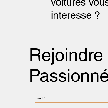
voitures vou
interesse ?
Rejoindre
Passionn
Email
*