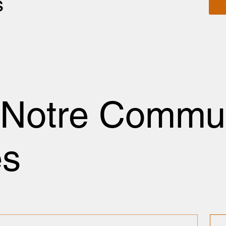
s
 Notre Commu
és