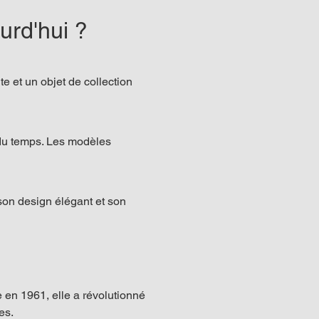
urd'hui ?
e et un objet de collection 
l du temps. Les modèles 
son design élégant et son 
en 1961, elle a révolutionné 
es.