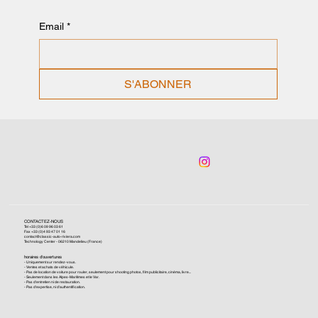
Email
*
S'ABONNER
CONTACTEZ-NOUS
Tel +33 (0)6 09 96 03 61
Fax +33 (0)4 93 47 01 16
contact@classic-auto-riviera.com
Technology Center - 06210 Mandelieu (France)
horaires d'ouvertures
- Uniquement sur rendez-vous.
- Ventes et achats de véhicule.
- Pas de location de voiture pour rouler, seulement pour shooting photos, film publicitaire, cinéma, livre...
- Seulement dans les Alpes-Maritimes et le Var.
- Pas d'entretien ni de restauration.
- Pas d'expertise, ni d'authentification.