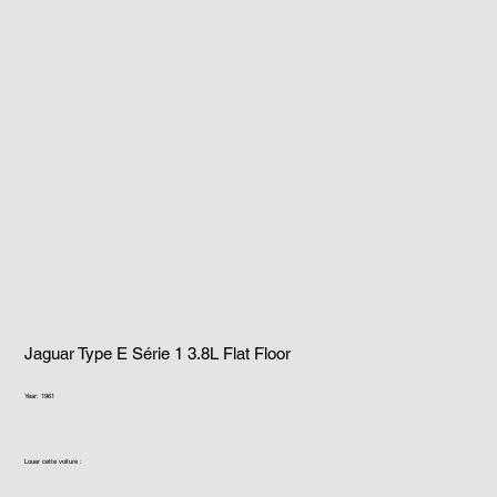
Jaguar Type E Série 1 3.8L Flat Floor
Year: 1961
Louer cette voiture :