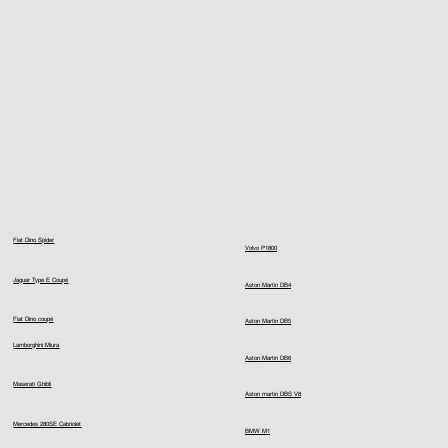
Fiat Dino Spider
Volvo P1800
Jaguar Type E Coupé
Aston Martin DB4
Fiat Dino coupé
Aston Martin DB5
Lamborghini Miura
Aston Martin DB6
Maserati Ghibli
Aston martin DBS V8
Mercedes 280SE Cabriolet
BMW M1