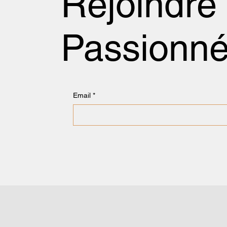
Rejoindre
Passionn
Email
*