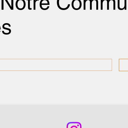
 Notre Commu
és