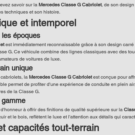
evez savoir sur la 
Mercedes Classe G Cabriolet
, de son design
s techniques et son histoire.
ique et intemporel
e les époques
et
 est immédiatement reconnaissable grâce à son design carré et
lasse G. Ce véhicule combine des lignes classiques avec des to
amateurs de voitures de luxe.
rain unique
cabriolets, la 
Mercedes Classe G Cabriolet
 est conçue pour affr
vible permet de profiter d'une expérience de conduite en plein air
res de la Classe G.
de gamme
honneur à offrir des finitions de qualité supérieure sur la 
Clas
cuir et le bois, reflètent le luxe et l'attention aux détails qui cara
 capacités tout-terrain