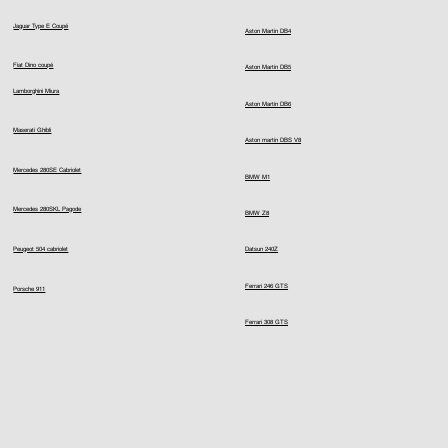
Jaguar Type E Coupé
Aston Martin DB4
Fiat Dino coupé
Aston Martin DB5
Lamborghini Miura
Aston Martin DB6
Maserati Ghibli
Aston martin DBS V8
Mercedes 280SE Cabriolet
BMW M1
Mercedes 280SKL Pagode
BMW Z8
Peugeot 504 cabriolet
Datsun 240Z
Ferrari 246 GTS
Porsche 911
Ferrari 308 GTS