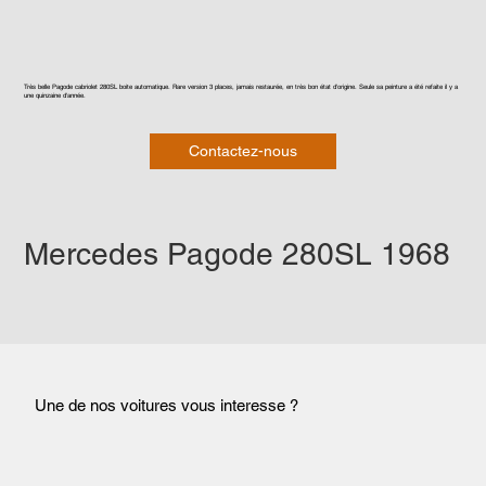
Très belle Pagode cabriolet 280SL boite automatique. Rare version 3 places, jamais restaurée, en très bon état d'origine. Seule sa peinture a été refaite il y a
une quinzaine d'année.
Contactez-nous
Mercedes Pagode 280SL 1968
Une de nos voitures vous interesse ?