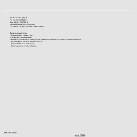
CONTACTEZ-NOUS
Tel +33 (0)6 09 96 03 61
Fax +33 (0)4 93 47 01 16
contact@classic-auto-riviera.com
Technology Center - 06210 Mandelieu (France)
horaires d'ouvertures
- Uniquement sur rendez-vous.
- Ventes et achats de véhicule.
- Pas de location de voiture pour rouler, seulement pour shooting photos, film publicitaire, cinéma, livre...
- Seulement dans les Alpes-Maritimes et le Var.
- Pas d'entretien ni de restauration.
- Pas d'expertise, ni d'authentification.
Fiat Dino Spider
Volvo P1800