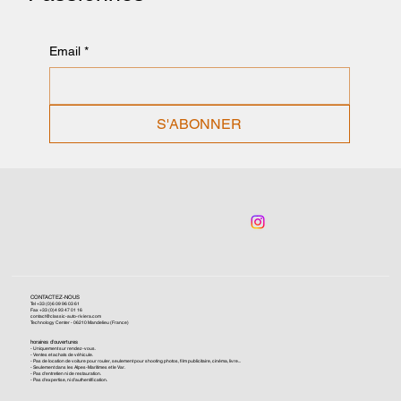
Email
*
S'ABONNER
CONTACTEZ-NOUS
Tel +33 (0)6 09 96 03 61
Fax +33 (0)4 93 47 01 16
contact@classic-auto-riviera.com
Technology Center - 06210 Mandelieu (France)
horaires d'ouvertures
- Uniquement sur rendez-vous.
- Ventes et achats de véhicule.
- Pas de location de voiture pour rouler, seulement pour shooting photos, film publicitaire, cinéma, livre...
- Seulement dans les Alpes-Maritimes et le Var.
- Pas d'entretien ni de restauration.
- Pas d'expertise, ni d'authentification.