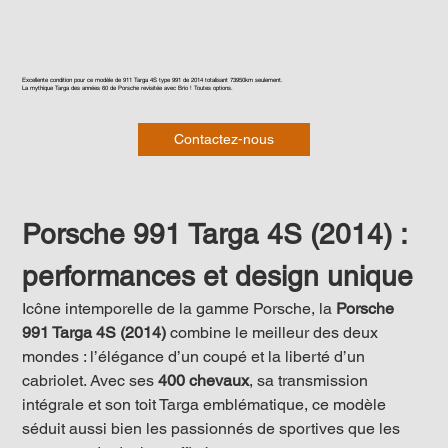
Excellente condition pour ce modèle de 911 Targa 4S type 991 de 2014 totalisant 73950km seulement.
La mythique Targa des années 60 de Porsche revisitée avec Brio ! Toutes options.
Contactez-nous
Porsche 991 Targa 4S (2014) : 
performances et design unique
Icône intemporelle de la gamme Porsche, la 
Porsche 
991 Targa 4S (2014)
 combine le meilleur des deux 
mondes : l’élégance d’un coupé et la liberté d’un 
cabriolet. Avec ses 
400 chevaux
, sa transmission 
intégrale et son toit Targa emblématique, ce modèle 
séduit aussi bien les passionnés de sportives que les 