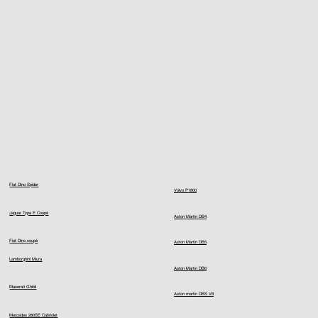
Fiat Dino Spider
Volvo P1800
Jaguar Type E Coupé
Aston Martin DB4
Fiat Dino coupé
Aston Martin DB5
Lamborghini Miura
Aston Martin DB6
Maserati Ghibli
Aston martin DBS V8
Mercedes 280SE Cabriolet