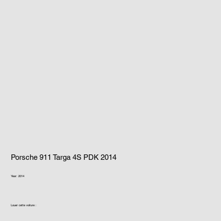
Porsche 911 Targa 4S PDK 2014
Year: 2014
Louer cette voiture :