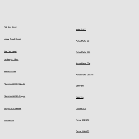
Fiat Dino Spider
Volvo P1800
Jaguar Type E Coupé
Aston Martin DB4
Fiat Dino coupé
Aston Martin DB5
Lamborghini Miura
Aston Martin DB6
Maserati Ghibli
Aston martin DBS V8
Mercedes 280SE Cabriolet
BMW M1
Mercedes 280SKL Pagode
BMW Z8
Peugeot 504 cabriolet
Datsun 240Z
Ferrari 246 GTS
Porsche 911
Ferrari 308 GTS