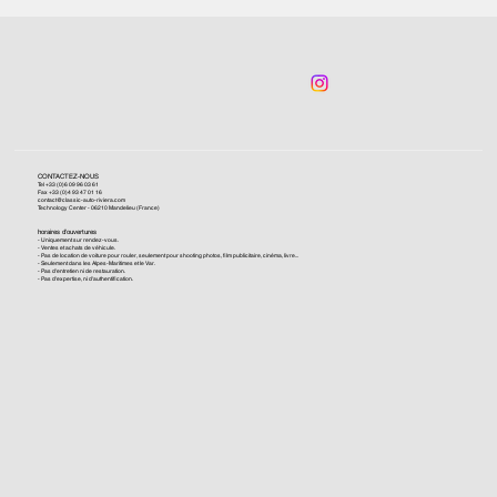
CONTACTEZ-NOUS
Tel +33 (0)6 09 96 03 61
Fax +33 (0)4 93 47 01 16
contact@classic-auto-riviera.com
Technology Center - 06210 Mandelieu (France)
horaires d'ouvertures
- Uniquement sur rendez-vous.
- Ventes et achats de véhicule.
- Pas de location de voiture pour rouler, seulement pour shooting photos, film publicitaire, cinéma, livre...
- Seulement dans les Alpes-Maritimes et le Var.
- Pas d'entretien ni de restauration.
- Pas d'expertise, ni d'authentification.