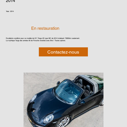
2014
Year: 2014
En restauration
Excellente condition pour ce modèle de 911 Targa 4S type 991 de 2014 totalisant 73950km seulement.
La mythique Targa des années 60 de Porsche revisitée avec Brio ! Toutes options.
Contactez-nous