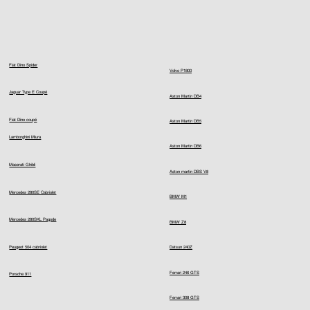
Fiat Dino Spider
Volvo P1800
Jaguar Type E Coupé
Aston Martin DB4
Fiat Dino coupé
Aston Martin DB5
Lamborghini Miura
Aston Martin DB6
Maserati Ghibli
Aston martin DBS V8
Mercedes 280SE Cabriolet
BMW M1
Mercedes 280SKL Pagode
BMW Z8
Peugeot 504 cabriolet
Datsun 240Z
Ferrari 246 GTS
Porsche 911
Ferrari 308 GTS