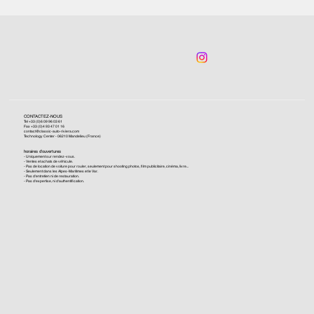
CONTACTEZ-NOUS
Tel +33 (0)6 09 96 03 61
Fax +33 (0)4 93 47 01 16
contact@classic-auto-riviera.com
Technology Center - 06210 Mandelieu (France)
horaires d'ouvertures
- Uniquement sur rendez-vous.
- Ventes et achats de véhicule.
- Pas de location de voiture pour rouler, seulement pour shooting photos, film publicitaire, cinéma, livre...
- Seulement dans les Alpes-Maritimes et le Var.
- Pas d'entretien ni de restauration.
- Pas d'expertise, ni d'authentification.