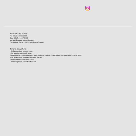
CONTACTEZ-NOUS
Tel +33 (0)6 09 96 03 61
Fax +33 (0)4 93 47 01 16
contact@classic-auto-riviera.com
Technology Center - 06210 Mandelieu (France)
horaires d'ouvertures
- Uniquement sur rendez-vous.
- Ventes et achats de véhicule.
- Pas de location de voiture pour rouler, seulement pour shooting photos, film publicitaire, cinéma, livre...
- Seulement dans les Alpes-Maritimes et le Var.
- Pas d'entretien ni de restauration.
- Pas d'expertise, ni d'authentification.