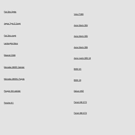
Fiat Dino Spider
Volvo P1800
Jaguar Type E Coupé
Aston Martin DB4
Fiat Dino coupé
Aston Martin DB5
Lamborghini Miura
Aston Martin DB6
Maserati Ghibli
Aston martin DBS V8
Mercedes 280SE Cabriolet
BMW M1
Mercedes 280SKL Pagode
BMW Z8
Peugeot 504 cabriolet
Datsun 240Z
Ferrari 246 GTS
Porsche 911
Ferrari 308 GTS