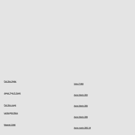
Fiat Dino Spider
Volvo P1800
Jaguar Type E Coupé
Aston Martin DB4
Fiat Dino coupé
Aston Martin DB5
Lamborghini Miura
Aston Martin DB6
Maserati Ghibli
Aston martin DBS V8