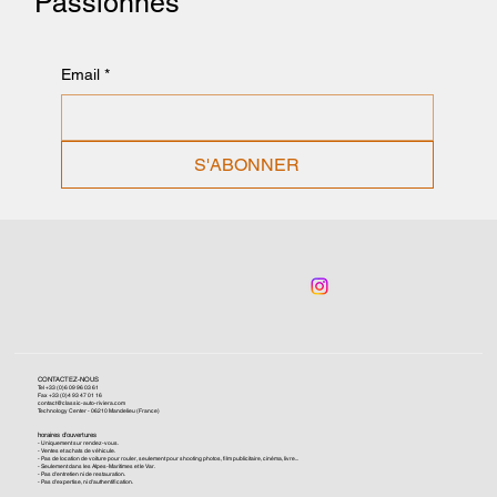
Passionnés
Email
*
S'ABONNER
CONTACTEZ-NOUS
Tel +33 (0)6 09 96 03 61
Fax +33 (0)4 93 47 01 16
contact@classic-auto-riviera.com
Technology Center - 06210 Mandelieu (France)
horaires d'ouvertures
- Uniquement sur rendez-vous.
- Ventes et achats de véhicule.
- Pas de location de voiture pour rouler, seulement pour shooting photos, film publicitaire, cinéma, livre...
- Seulement dans les Alpes-Maritimes et le Var.
- Pas d'entretien ni de restauration.
- Pas d'expertise, ni d'authentification.