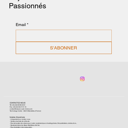
Passionnés
Email
*
S'ABONNER
CONTACTEZ-NOUS
Tel +33 (0)6 09 96 03 61
Fax +33 (0)4 93 47 01 16
contact@classic-auto-riviera.com
Technology Center - 06210 Mandelieu (France)
horaires d'ouvertures
- Uniquement sur rendez-vous.
- Ventes et achats de véhicule.
- Pas de location de voiture pour rouler, seulement pour shooting photos, film publicitaire, cinéma, livre...
- Seulement dans les Alpes-Maritimes et le Var.
- Pas d'entretien ni de restauration.