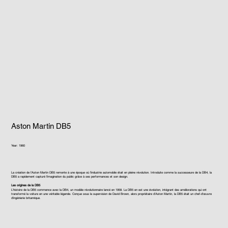
Aston Martin DB5
Year: 1960
La création de l'Aston Martin DB5 remonte à une époque où l'industrie automobile était en pleine révolution. Introduite comme la successeure de la DB4, la
DB5 a rapidement capturé l'imagination du public grâce à ses performances et son design.
Les origines de la DB5
L'histoire de la DB5 commence avec la DB4, un modèle révolutionnaire lancé en 1958. La DB5 en est une évolution, intégrant des améliorations qui ont
transformé la voiture en une véritable légende. Conçue sous la supervision de David Brown, alors propriétaire d'Aston Martin, la DB5 était un chef-d'œuvre
d'ingénierie britannique.