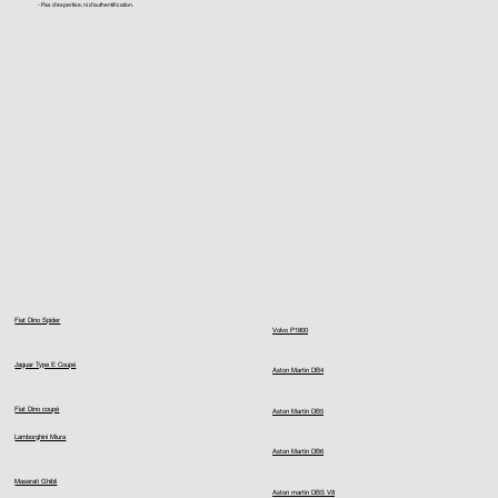
- Pas d'expertise, ni d'authentification.
Fiat Dino Spider
Volvo P1800
Jaguar Type E Coupé
Aston Martin DB4
Fiat Dino coupé
Aston Martin DB5
Lamborghini Miura
Aston Martin DB6
Maserati Ghibli
Aston martin DBS V8