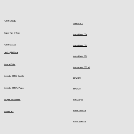
Fiat Dino Spider
Volvo P1800
Jaguar Type E Coupé
Aston Martin DB4
Fiat Dino coupé
Aston Martin DB5
Lamborghini Miura
Aston Martin DB6
Maserati Ghibli
Aston martin DBS V8
Mercedes 280SE Cabriolet
BMW M1
Mercedes 280SKL Pagode
BMW Z8
Peugeot 504 cabriolet
Datsun 240Z
Ferrari 246 GTS
Porsche 911
Ferrari 308 GTS