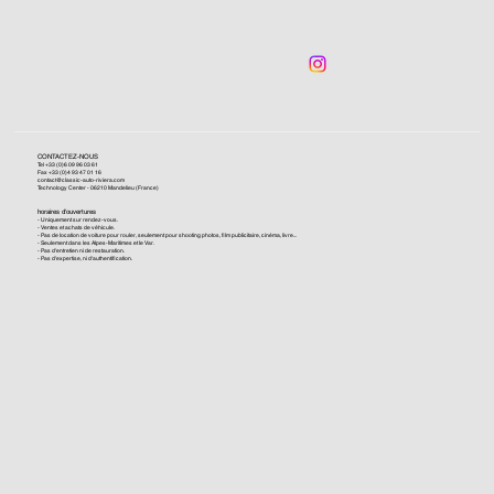
CONTACTEZ-NOUS
Tel +33 (0)6 09 96 03 61
Fax +33 (0)4 93 47 01 16
contact@classic-auto-riviera.com
Technology Center - 06210 Mandelieu (France)
horaires d'ouvertures
- Uniquement sur rendez-vous.
- Ventes et achats de véhicule.
- Pas de location de voiture pour rouler, seulement pour shooting photos, film publicitaire, cinéma, livre...
- Seulement dans les Alpes-Maritimes et le Var.
- Pas d'entretien ni de restauration.
- Pas d'expertise, ni d'authentification.